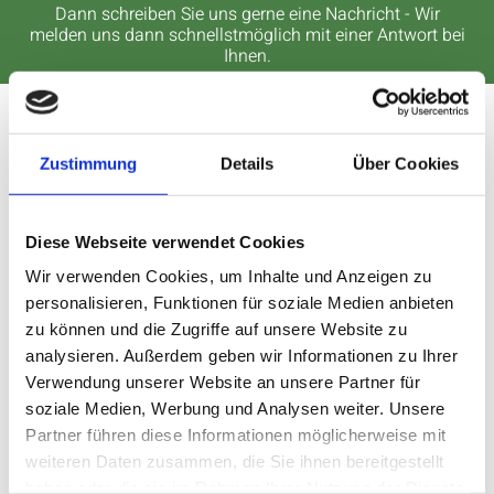
Dann schreiben Sie uns gerne eine Nachricht - Wir
melden uns dann schnellstmöglich mit einer Antwort bei
Ihnen.
Ihr Name*
Zustimmung
Details
Über Cookies
Diese Webseite verwendet Cookies
Ihre Email*
Wir verwenden Cookies, um Inhalte und Anzeigen zu
personalisieren, Funktionen für soziale Medien anbieten
zu können und die Zugriffe auf unsere Website zu
Ihre Nachricht*
analysieren. Außerdem geben wir Informationen zu Ihrer
Verwendung unserer Website an unsere Partner für
soziale Medien, Werbung und Analysen weiter. Unsere
Partner führen diese Informationen möglicherweise mit
Ich habe die Datenschutzerklärung zur Kenntnis
weiteren Daten zusammen, die Sie ihnen bereitgestellt
genommen. Ich stimme einer elektronischen Speicherung und
haben oder die sie im Rahmen Ihrer Nutzung der Dienste